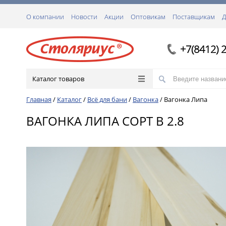
О компании
Новости
Акции
Оптовикам
Поставщикам
Д
+7(8412) 
Каталог товаров
Главная
/
Каталог
/
Всё для бани
/
Вагонка
/
Вагонка Липа
ВАГОНКА ЛИПА СОРТ В 2.8