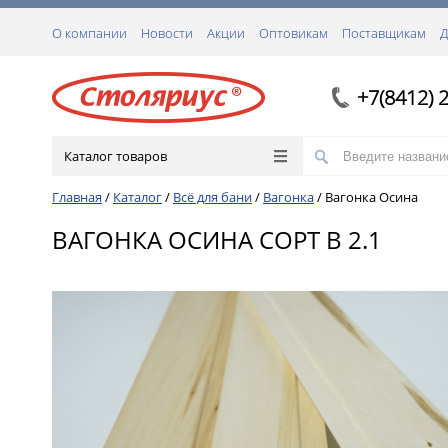
О компании
Новости
Акции
Оптовикам
Поставщикам
Д
+7(8412) 
Каталог товаров
Главная
/
Каталог
/
Всё для бани
/
Вагонка
/
Вагонка Осина
ВАГОНКА ОСИНА СОРТ В 2.1