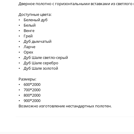
Дверное полотно с горизонтальными вставками из светлого 
Доступные цвета:
• Беленый дуб
• Белый
• Венге
• Грей
• Дуб дымчатый
• Ларче
• Орех
• Дуб Шале светло-серый
• Дуб Шале серебро
• Дуб Шале золотой
Размеры:
• 600*2000
• 700*2000
• 800*2000
• 900*2000
Возможно изготовление нестандартных полотен.